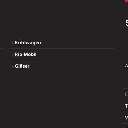
»
Kühlwagen
»
Rio-Mobil
A
»
Gläser
E
T
W