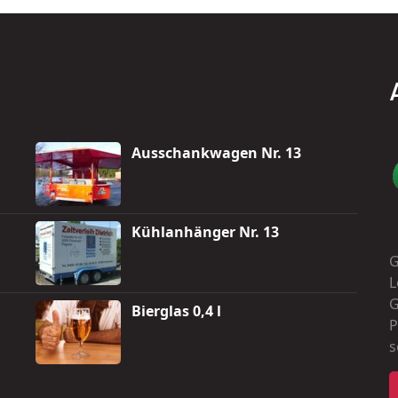
Ausschankwagen Nr. 13
Kühlanhänger Nr. 13
G
L
G
Bierglas 0,4 l
P
s