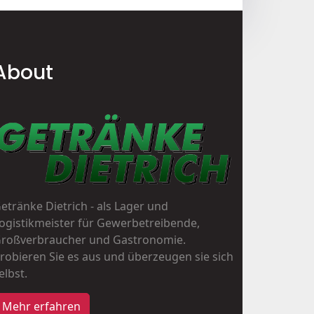
About
etränke Dietrich - als Lager und
ogistikmeister für Gewerbetreibende,
roßverbraucher und Gastronomie.
robieren Sie es aus und überzeugen sie sich
elbst.
Mehr erfahren