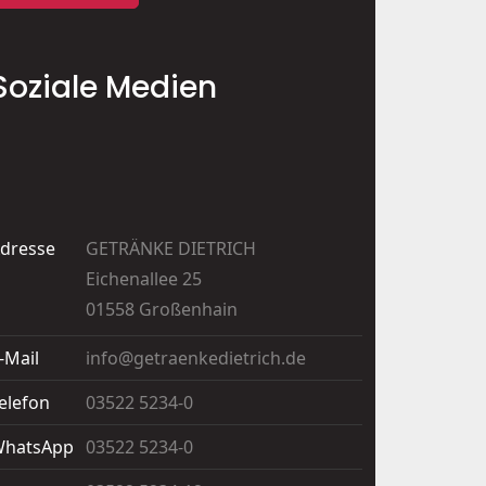
Soziale Medien
dresse
GETRÄNKE DIETRICH
Eichenallee 25
01558 Großenhain
-Mail
info@getraenkedietrich.de
elefon
03522 5234-0
hatsApp
03522 5234-0